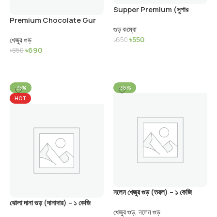
Supper Premium (সুপার
প্রিমিয়াম আখের গুড়)
Premium Chocolate Gur
গুড় কম্বো
(প্রিমিয়াম চকলেট গুড় )
৳
550
খেজুর গুড়
৳
650
৳
690
৳
850
Add To Cart
Add To Cart
-35%
-36%
HOT
নলেন খেজুর গুড় (তরল) – ১ কেজি
ঝোলা দানা গুড় (দানাদার) – ১ কেজি
খেজুর গুড়
,
নলেন গুড়