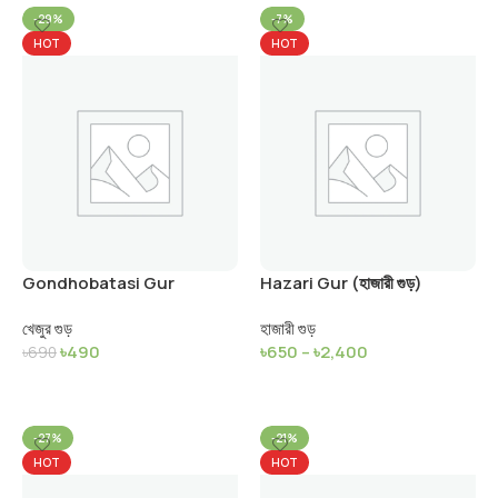
-29%
-7%
HOT
HOT
Gondhobatasi Gur
Hazari Gur (হাজারী গুড়)
(গন্ধবাতাসি খেজুর গুড়)
খেজুর গুড়
হাজারী গুড়
৳
490
৳
650
–
৳
2,400
৳
690
Add To Cart
Select Options
-27%
-21%
HOT
HOT