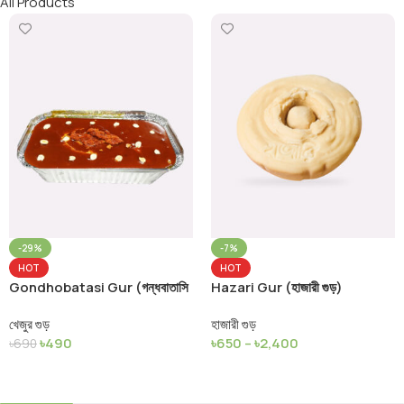
All Products
-29%
-7%
HOT
HOT
Gondhobatasi Gur (গন্ধবাতাসি
Hazari Gur (হাজারী গুড়)
খেজুর গুড়)
খেজুর গুড়
হাজারী গুড়
৳
490
৳
650
–
৳
2,400
৳
690
Add To Cart
Select Options