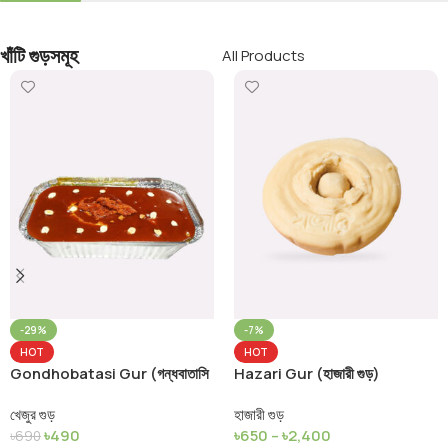
খাঁটি গুড়সমূহ
All Products
-29%
-7%
HOT
HOT
Gondhobatasi Gur (গন্ধবাতাসি
Hazari Gur (হাজারী গুড়)
খেজুর গুড়)
খেজুর গুড়
হাজারী গুড়
৳
490
৳
650
–
৳
2,400
৳
690