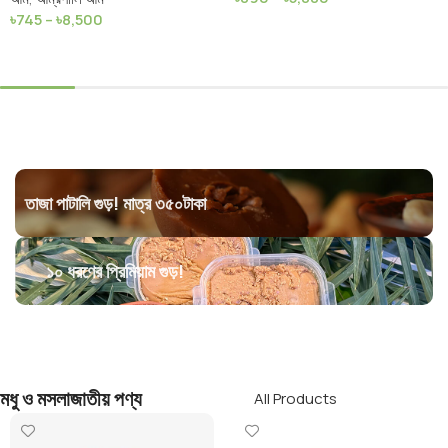
৳
745
–
৳
8,500
Select Options
Select Options
তাজা পাটালি গুড়! মাত্র ৩৫০টাকা
১০ ধরণের প্রিমিয়াম গুড়!
মধু ও মসলাজাতীয় পণ্য
All Products