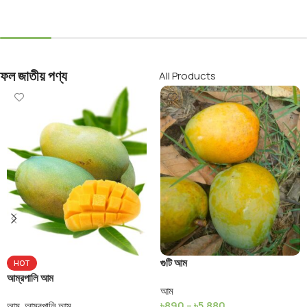
Add To Cart
Select Options
ফল জাতীয় পণ্য
All Products
গুটি আম
HOT
আম্রপালি আম
আম
৳
890
–
৳
5,880
আম
,
আম্রপালি আম