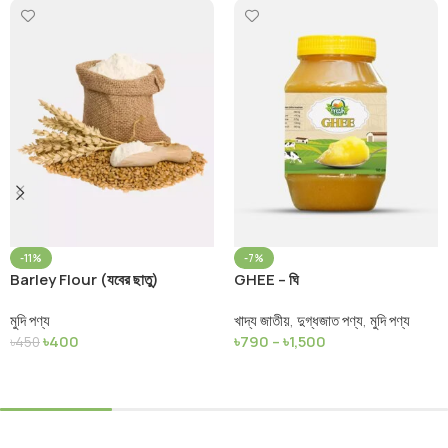
-11%
-7%
Barley Flour (যবের ছাতু)
GHEE – ঘি
মুদি পণ্য
খাদ্য জাতীয়
,
দুগ্ধজাত পণ্য
,
মুদি পণ্য
৳
400
৳
790
–
৳
1,500
৳
450
Add To Cart
Select Options