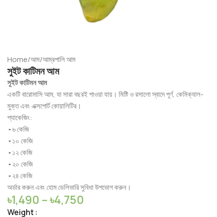
Home
/
আম
/
আম্রপালি আম
সুইট কাটিমন আম
সুইট কাটিমন আম
একটি বারোমাসি আম, যা সারা বছরই পাওয়া যায়। মিষ্টি ও রসালো স্বাদে পূর্ণ, কেমিক্যাল-
মুক্ত এবং এক্সপোর্ট কোয়ালিটির।
প্যাকেজিং:
•৬ কেজি
•১০ কেজি
•১২ কেজি
•২০ কেজি
•২৪ কেজি
অর্ডার করুন এবং হোম ডেলিভারি সুবিধা উপভোগ করুন।
৳
1,490
–
৳
4,750
Weight