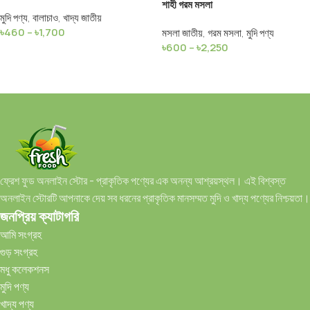
শাহী গরম মসলা
মুদি পণ্য
,
বালাচাও
,
খাদ্য জাতীয়
৳
460
–
৳
1,700
মসলা জাতীয়
,
গরম মসলা
,
মুদি পণ্য
৳
600
–
৳
2,250
Select Options
Select Options
ফ্রেশ ফুড অনলাইন স্টোর - প্রাকৃতিক পণ্যের এক অনন্য আশ্রয়স্থল। এই বিশ্বস্ত
অনলাইন স্টোরটি আপনাকে দেয় সব ধরনের প্রাকৃতিক মানসম্মত মুদি ও খাদ্য পণ্যের নিশ্চয়তা।
জনপ্রিয় ক্যাটাগরি
আমি সংগ্রহ
গুড় সংগ্রহ
মধু কলেকশনস
মুদি পণ্য
খাদ্য পণ্য