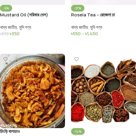
-5%
-21%
Mustard Oil (সরিষার তেল)
Rosela Tea – রোজেলা চা
খাদ্য জাতীয়
,
মুদি পণ্য
খাদ্য জাতীয়
,
মুদি পণ্য
৳
350
৳
550
–
৳
1,450
৳
370
Add To Cart
Select Options
চিংড়ি বালাচাও
-14%