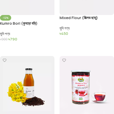
Mixed Flour (মিক্সড ছাতু)
-12%
Kumro Bori (কুমড়ো বড়ি)
মুদি পণ্য
৳
450
মুদি পণ্য
৳
790
৳
900
Add To Cart
Add To Cart