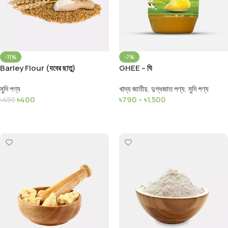
-11%
-7%
Barley Flour (যবের ছাতু)
GHEE – ঘি
মুদি পণ্য
খাদ্য জাতীয়
,
দুগ্ধজাত পণ্য
,
মুদি পণ্য
৳
400
৳
790
–
৳
1,500
৳
450
Add To Cart
Select Options