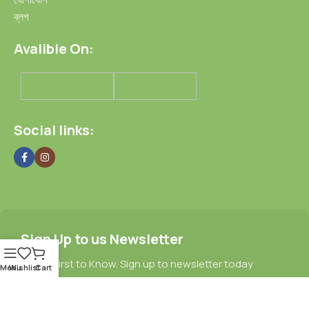
ব্লগ
Avalible On:
Social links:
Sign Up to us Newsletter
Be the First to Know. Sign up to newsletter today
Menu
Wishlist
Cart